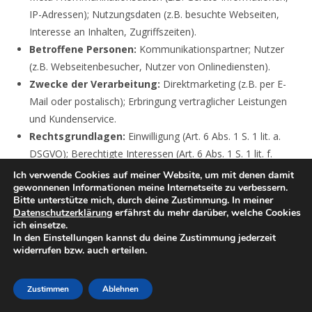
IP-Adressen); Nutzungsdaten (z.B. besuchte Webseiten,
Interesse an Inhalten, Zugriffszeiten).
Betroffene Personen:
Kommunikationspartner; Nutzer
(z.B. Webseitenbesucher, Nutzer von Onlinediensten).
Zwecke der Verarbeitung:
Direktmarketing (z.B. per E-
Mail oder postalisch); Erbringung vertraglicher Leistungen
und Kundenservice.
Rechtsgrundlagen:
Einwilligung (Art. 6 Abs. 1 S. 1 lit. a.
DSGVO); Berechtigte Interessen (Art. 6 Abs. 1 S. 1 lit. f.
DSGVO).
Ich verwende Cookies auf meiner Website, um mit denen damit
gewonnenen Informationen meine Internetseite zu verbessern.
Widerspruchsmöglichkeit (Opt-Out):
Sie können den
Bitte unterstütze mich, durch deine Zustimmung. In meiner
Empfang unseres Newsletters jederzeit kündigen, d.h. Ihre
Datenschutzerklärung
erfährst du mehr darüber, welche Cookies
Einwilligungen widerrufen, bzw. dem weiteren Empfang
ich einsetze.
In den Einstellungen kannst du deine Zustimmung jederzeit
widersprechen. Einen Link zur Kündigung des Newsletters
widerrufen bzw. auch erteilen.
finden Sie entweder am Ende eines jeden Newsletters oder
können sonst eine der oben angegebenen
Zustimmen
Ablehnen
Kontaktmöglichkeiten, vorzugswürdig E-Mail, hierzu
nutzen.