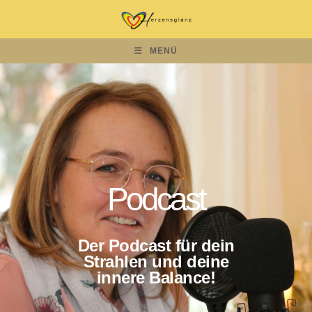
MENÜ
Podcast
Der Podcast für dein
Strahlen und deine
innere Balance!