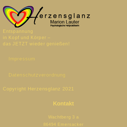
Entspannung
in Kopf und Körper –
das JETZT wieder genießen!
Impressum
Datenschutzverordnung
Copyright Herzensglanz 2021
Kontakt
Wachtberg 3 a
86494 Emersacker