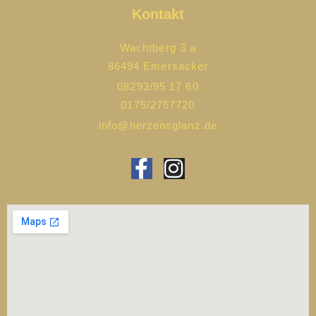
Kontakt
Wachtberg 3 a
86494 Emersacker
08293/95 17 60
0175/2757720
info@herzensglanz.de