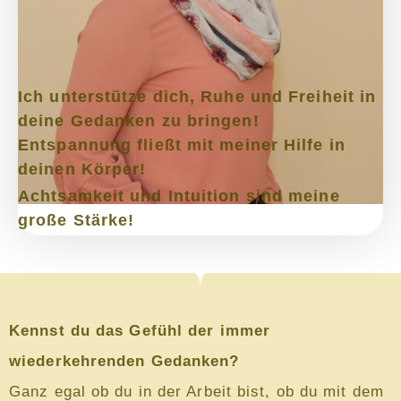
Ich unterstütze dich,
Ruhe
und
Freiheit
in
deine
Gedanken
zu bringen!
Entspannung
fließt mit meiner Hilfe in
deinen
Körper
!
Achtsamkeit und Intuition sind meine
große Stärke!
Kennst du das Gefühl der immer
wiederkehrenden Gedanken?
Ganz egal ob du in der Arbeit bist, ob du mit dem