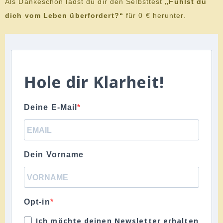
Als Dankeschön lädst du dir den Selbsttest
„Fühlst du
dich vom Leben überfordert?“
für 0 € herunter.
Hole dir Klarheit!
Deine E-Mail
Dein Vorname
Opt-in
Ich möchte deinen Newsletter erhalten