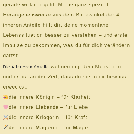
gerade wirklich geht. Meine ganz spezielle
Herangehensweise aus dem Blickwinkel der 4
inneren Anteile hilft dir, deine momentane
Lebenssituation besser zu verstehen – und erste
Impulse zu bekommen, was du für dich verändern
darfst.
wohnen in jedem Menschen
Die 4 inneren Anteile
und es ist an der Zeit, dass du sie in dir bewusst
erweckst.
die innere
K
önigin – für
K
larheit
die innere
L
iebende – für
L
iebe
die innere
K
riegerin – für
K
raft
die innere
M
agierin – für
M
agie