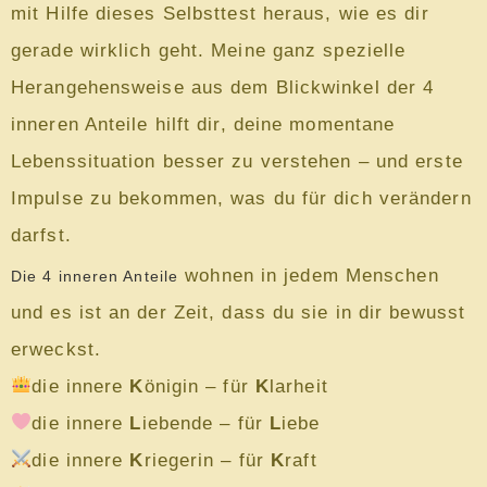
mit Hilfe dieses Selbsttest heraus, wie es dir
gerade wirklich geht. Meine ganz spezielle
Herangehensweise aus dem Blickwinkel der 4
inneren Anteile hilft dir, deine momentane
Lebenssituation besser zu verstehen – und erste
Impulse zu bekommen, was du für dich verändern
darfst.
wohnen in jedem Menschen
Die 4 inneren Anteile
und es ist an der Zeit, dass du sie in dir bewusst
erweckst.
die innere
K
önigin – für
K
larheit
die innere
L
iebende – für
L
iebe
die innere
K
riegerin – für
K
raft